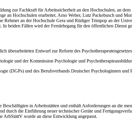
ldung zur Fachkraft für Arbeitssicherheit an den Hochschulen, an de
e an Hochschulen erarbeitet. Arno Weber, Lutz Packebusch und Monika 
bine Rehmer an der Hochschule Gera und Rüdiger Trimpop an der Univers
. In beiden Fällen wird der Fernlehrgang für den öffentlichen Dienst g
lich überarbeiteten Entwurf zur Reform des Psychotherapeutengesetzes
hologie und der Kommission Psychologie und Psychotherapieausbild
ologie (DGPs) und des Berufsverbands Deutscher Psychologinnen un
r Beschäftigten in Arbeitsstätten und enthält Anforderungen an die me
rend durch die Einführung neuer technischer Geräte und Fertigungsverfa
Die ArbStättV wurde an diese Entwicklung angepasst.