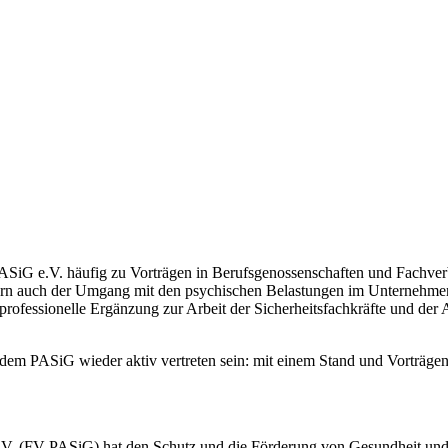
 PASiG e.V. häufig zu Vorträgen in Berufsgenossenschaften und Fachve
ndern auch der Umgang mit den psychischen Belastungen im Unternehme
professionelle Ergänzung zur Arbeit der Sicherheitsfachkräfte und der 
 PASiG wieder aktiv vertreten sein: mit einem Stand und Vorträgen. 
e.V. (FV PASiG) hat den Schutz und die Förderung von Gesundheit und