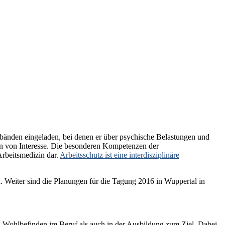
rbänden eingeladen, bei denen er über psychische Belastungen und
n von Interesse. Die besonderen Kompetenzen der
Arbeitsmedizin dar.
Arbeitsschutz ist eine interdisziplinäre
Weiter sind die Planungen für die Tagung 2016 in Wuppertal in
 Wohlbefinden im Beruf als auch in der Ausbildung zum Ziel. Dabei