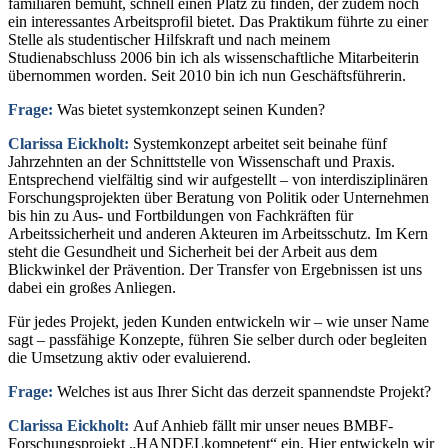
familiären bemüht, schnell einen Platz zu finden, der zudem noch
ein interessantes Arbeitsprofil bietet. Das Praktikum führte zu einer
Stelle als studentischer Hilfskraft und nach meinem
Studienabschluss 2006 bin ich als wissenschaftliche Mitarbeiterin
übernommen worden. Seit 2010 bin ich nun Geschäftsführerin.
Frage:
Was bietet systemkonzept seinen Kunden?
Clarissa Eickholt:
Systemkonzept arbeitet seit beinahe fünf
Jahrzehnten an der Schnittstelle von Wissenschaft und Praxis.
Entsprechend vielfältig sind wir aufgestellt – von interdisziplinären
Forschungsprojekten über Beratung von Politik oder Unternehmen
bis hin zu Aus- und Fortbildungen von Fachkräften für
Arbeitssicherheit und anderen Akteuren im Arbeitsschutz. Im Kern
steht die Gesundheit und Sicherheit bei der Arbeit aus dem
Blickwinkel der Prävention. Der Transfer von Ergebnissen ist uns
dabei ein großes Anliegen.
Für jedes Projekt, jeden Kunden entwickeln wir – wie unser Name
sagt – passfähige Konzepte, führen Sie selber durch oder begleiten
die Umsetzung aktiv oder evaluierend.
Frage:
Welches ist aus Ihrer Sicht das derzeit spannendste Projekt?
Clarissa Eickholt:
Auf Anhieb fällt mir unser neues BMBF-
Forschungsprojekt „HANDELkompetent“ ein. Hier entwickeln wir