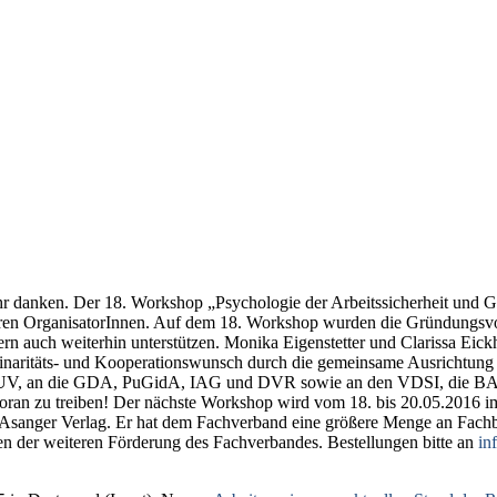
ahr danken. Der 18. Workshop „Psychologie der Arbeitssicherheit und G
eren OrganisatorInnen. Auf dem 18. Workshop wurden die Gründungs
rn auch weiterhin unterstützen. Monika Eigenstetter und Clarissa Eick
linaritäts- und Kooperationswunsch durch die gemeinsame Ausrichtung 
UV, an die GDA, PuGidA, IAG und DVR sowie an den VDSI, die BASI un
voran zu treiben! Der nächste Workshop wird vom 18. bis 20.05.2016 i
nger Verlag. Er hat dem Fachverband eine größere Menge an Fachbüch
n der weiteren Förderung des Fachverbandes. Bestellungen bitte an
in