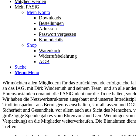
Mitglied werden
Mein PASiG
Mein Konto
Downloads
Bestellungen
Adressen
Passwort vergessen
Kontodetails
Shop
Warenkorb
Widerrufsbelehrung
AGB
Suche
Menü
Menü
Wir möchten allen Mitgliedern für das zurückliegende erfolgreiche J
an das IAG, mit Dirk Windemuth und seinem Team, und an alle and
Ehrenvorständen ernannt, die PASiG nicht nur die Treue halten, sonde
Wir haben die Netzwerkstrukturen ausgebaut und unseren Interdiszip
Traditionspartner aus Berufsgenossenschaften, Unfallkassen und DG
Sicherheit und Gesundheit, vor allem auch aus Sicht des Menschen, 
großzügige Spende gab es vom Ehrenvorstand Gerd Wenninger vom Asa
Verpackung) an die Mitglieder weiterverkaufen. Die Einnahmen diene
Treffen: