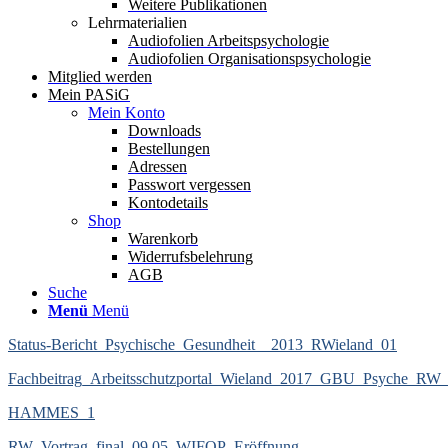
Weitere Publikationen
Lehrmaterialien
Audiofolien Arbeitspsychologie
Audiofolien Organisationspsychologie
Mitglied werden
Mein PASiG
Mein Konto
Downloads
Bestellungen
Adressen
Passwort vergessen
Kontodetails
Shop
Warenkorb
Widerrufsbelehrung
AGB
Suche
Menü
Menü
Status-Bericht_Psychische_Gesundheit__2013_RWieland_01
Fachbeitrag_Arbeitsschutzportal_Wieland_2017_GBU_Psyche_RW_f
HAMMES_1
RW_Vortrag_final_09.05_WIFOP_Eröffnung