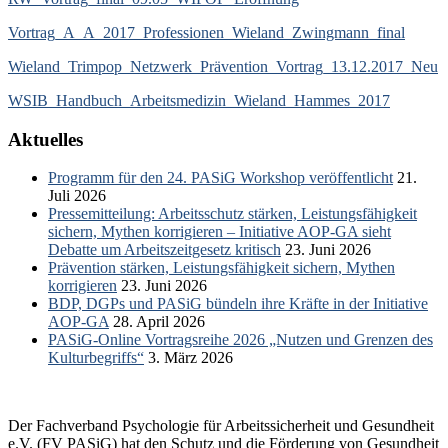
Vortrag_A_A_2017_Professionen_Wieland_Zwingmann_final
Wieland_Trimpop_Netzwerk_Prävention_Vortrag_13.12.2017_Neu
WSIB_Handbuch_Arbeitsmedizin_Wieland_Hammes_2017
Aktuelles
Programm für den 24. PASiG Workshop veröffentlicht
21.
Juli 2026
Pressemitteilung: Arbeitsschutz stärken, Leistungsfähigkeit
sichern, Mythen korrigieren – Initiative AOP-GA sieht
Debatte um Arbeitszeitgesetz kritisch
23. Juni 2026
Prävention stärken, Leistungsfähigkeit sichern, Mythen
korrigieren
23. Juni 2026
BDP, DGPs und PASiG bündeln ihre Kräfte in der Initiative
AOP-GA
28. April 2026
PASiG-Online Vortragsreihe 2026 „Nutzen und Grenzen des
Kulturbegriffs“
3. März 2026
Der Fachverband Psychologie für Arbeitssicherheit und Gesundheit
e.V. (FV PASiG) hat den Schutz und die Förderung von Gesundheit