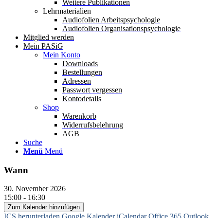
Weitere Publikationen
Lehrmaterialien
Audiofolien Arbeitspsychologie
Audiofolien Organisationspsychologie
Mitglied werden
Mein PASiG
Mein Konto
Downloads
Bestellungen
Adressen
Passwort vergessen
Kontodetails
Shop
Warenkorb
Widerrufsbelehrung
AGB
Suche
Menü
Menü
Wann
30. November 2026
15:00 - 16:30
Zum Kalender hinzufügen
ICS herunterladen
Google Kalender
iCalendar
Office 365
Outlook